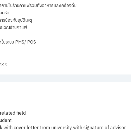
รภายในร้านกาแฟรวมทั้งอาหารและเครื่องดื่ม
นครัว
รป้องกันอุบัติเหตุ
ริเวณร้านกาแฟ
ดกะในระบบ PMS/ POS
่ <<<
elated field.
tudent.
 with cover letter from university with signature of advisor