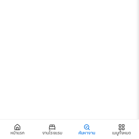
เมนูทั้งหมด
เข้าสู่ระบบ / สมัครสมาชิก
งานโรงแรม
งานโรงแรมกรุงเทพ
งานโรงแรมทั่วไทย
งานร้านอาหาร
งานตามแผนก
งานใกล้รถไฟฟ้า
หน้าแรก
งานโรงแรม
ค้นหางาน
เมนูทั้งหมด