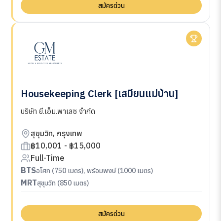
สมัครด่วน
Housekeeping Clerk [เสมียนแม่บ้าน]
บริษัท ยี.เอ็ม.พาเลซ จำกัด
สุขุมวิท, กรุงเทพ
฿10,001 - ฿15,000
Full-Time
BTS
อโศก (750 เมตร), พร้อมพงษ์ (1000 เมตร)
MRT
สุขุมวิท (850 เมตร)
สมัครด่วน