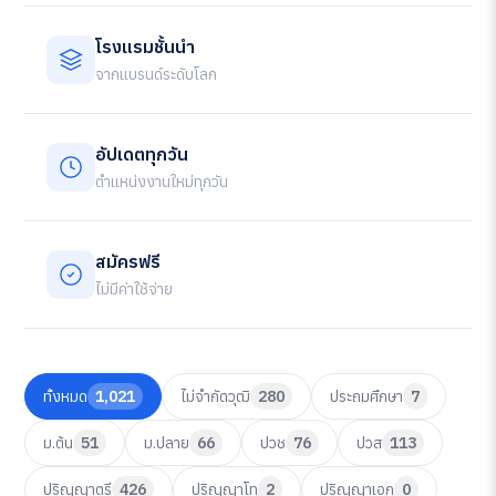
โรงแรมชั้นนำ
จากแบรนด์ระดับโลก
อัปเดตทุกวัน
ตำแหน่งงานใหม่ทุกวัน
สมัครฟรี
ไม่มีค่าใช้จ่าย
ทั้งหมด
1,021
ไม่จำกัดวุฒิ
280
ประถมศึกษา
7
ม.ต้น
51
ม.ปลาย
66
ปวช
76
ปวส
113
ปริญญาตรี
426
ปริญญาโท
2
ปริญญาเอก
0