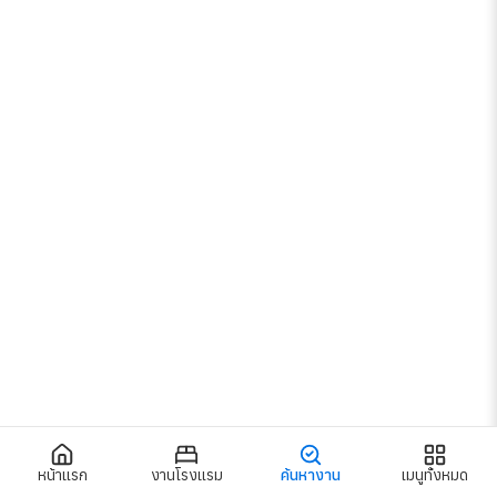
เมนูทั้งหมด
เข้าสู่ระบบ / สมัครสมาชิก
งานโรงแรม
งานโรงแรมกรุงเทพ
งานโรงแรมทั่วไทย
งานร้านอาหาร
งานตามแผนก
งานใกล้รถไฟฟ้า
หน้าแรก
งานโรงแรม
ค้นหางาน
เมนูทั้งหมด