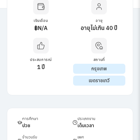
เงินเดือน
อายุ
฿N/A
อายุไม่เกิน 40 ปี
ประสบการณ์
สถานที่
1 ปี
กรุงเทพ
เขตราชเทวี
การศึกษา
ประเภทงาน
ปวช
เต็มเวลา
จำนวนรับ
เพศ