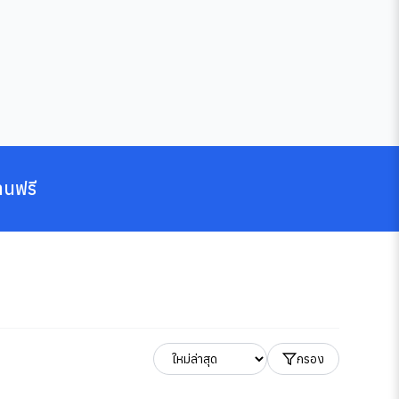
านฟรี
กรอง