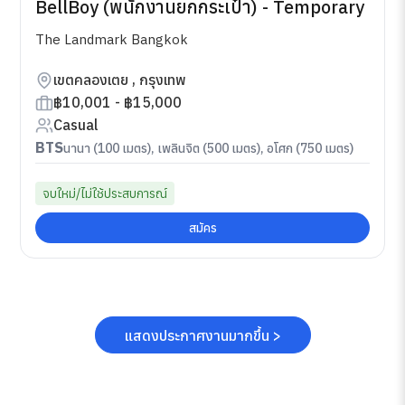
BellBoy (พนักงานยกกระเป๋า) - Temporary
The Landmark Bangkok
เขตคลองเตย , กรุงเทพ
฿10,001 - ฿15,000
Casual
BTS
นานา (100 เมตร), เพลินจิต (500 เมตร), อโศก (750 เมตร)
จบใหม่/ไม่ใช้ประสบการณ์
สมัคร
แสดงประกาศงานมากขึ้น >