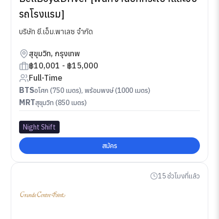
รถโรงแรม]
บริษัท ยี.เอ็ม.พาเลซ จำกัด
สุขุมวิท, กรุงเทพ
฿10,001 - ฿15,000
Full-Time
BTS
อโศก (750 เมตร), พร้อมพงษ์ (1000 เมตร)
MRT
สุขุมวิท (850 เมตร)
Night Shift
สมัคร
15 ชั่วโมงที่แล้ว