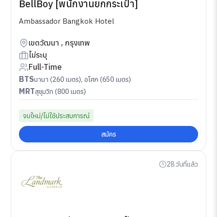
BellBoy [พนักงานยกกระเป๋า]
Ambassador Bangkok Hotel
เขตวัฒนา , กรุงเทพ
ไม่ระบุ
Full-Time
BTS
นานา (260 เมตร), อโศก (650 เมตร)
MRT
สุขุมวิท (800 เมตร)
จบใหม่/ไม่ใช้ประสบการณ์
สมัคร
28 วันที่แล้ว