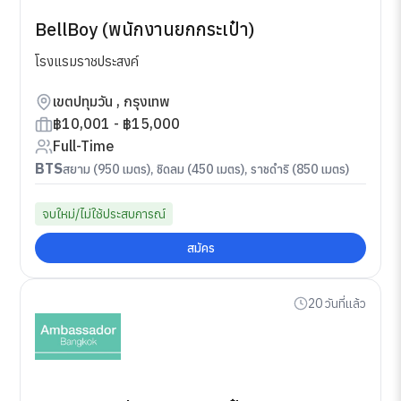
BellBoy (พนักงานยกกระเป๋า)
โรงแรมราชประสงค์
เขตปทุมวัน , กรุงเทพ
฿10,001 - ฿15,000
Full-Time
BTS
สยาม (950 เมตร), ชิดลม (450 เมตร), ราชดำริ (850 เมตร)
จบใหม่/ไม่ใช้ประสบการณ์
สมัคร
20 วันที่แล้ว