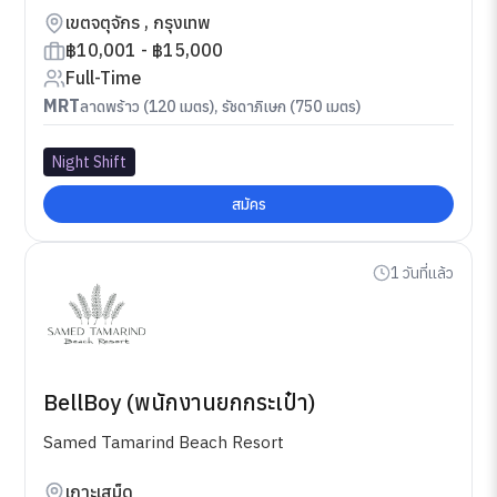
เขตจตุจักร , กรุงเทพ
฿10,001 - ฿15,000
Full-Time
MRT
ลาดพร้าว (120 เมตร), รัชดาภิเษก (750 เมตร)
Night Shift
สมัคร
1 วันที่แล้ว
BellBoy (พนักงานยกกระเป๋า)
Samed Tamarind Beach Resort
เกาะเสม็ด