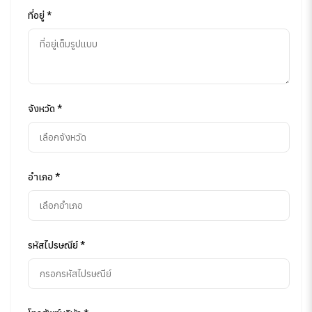
ที่อยู่ *
จังหวัด *
อำเภอ *
รหัสไปรษณีย์ *