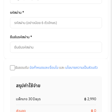
รหัสผ่าน *
ยืนยันรหัสผ่าน *
ฉันยอมรับ
ข้อกำหนดและเงื่อนไข
และ
นโยบายความเป็นส่วนตัว
สรุปค่าใช้จ่าย
แพ็กเกจ 30 Days
฿ 2,990
ส่วนลด
฿ 0