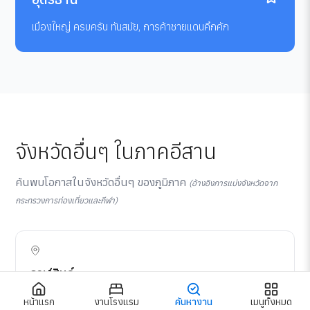
เมืองใหญ่ ครบครัน ทันสมัย, การค้าชายแดนคึกคัก
จังหวัดอื่นๆ ในภาคอีสาน
ค้นพบโอกาสในจังหวัดอื่นๆ ของภูมิภาค
(อ้างอิงการแบ่งจังหวัดจาก
กระทรวงการท่องเที่ยวและกีฬา)
กาฬสินธุ์
ค่าครองชีพต่ำ, ไดโนเสาร์และประวัติศาสตร์
หน้าแรก
งานโรงแรม
ค้นหางาน
เมนูทั้งหมด