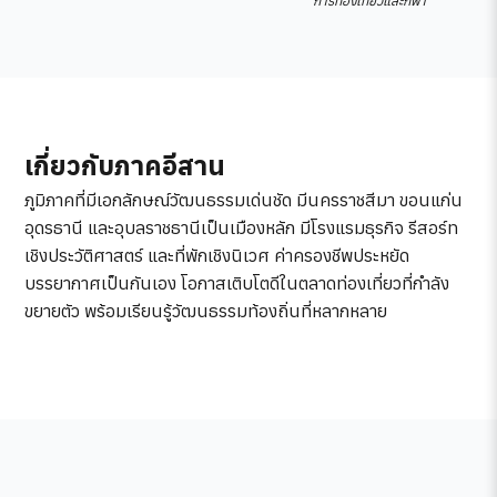
การท่องเที่ยวและกีฬา
เกี่ยวกับภาคอีสาน
ภูมิภาคที่มีเอกลักษณ์วัฒนธรรมเด่นชัด มีนครราชสีมา ขอนแก่น
อุดรธานี และอุบลราชธานีเป็นเมืองหลัก มีโรงแรมธุรกิจ รีสอร์ท
เชิงประวัติศาสตร์ และที่พักเชิงนิเวศ ค่าครองชีพประหยัด
บรรยากาศเป็นกันเอง โอกาสเติบโตดีในตลาดท่องเที่ยวที่กำลัง
ขยายตัว พร้อมเรียนรู้วัฒนธรรมท้องถิ่นที่หลากหลาย