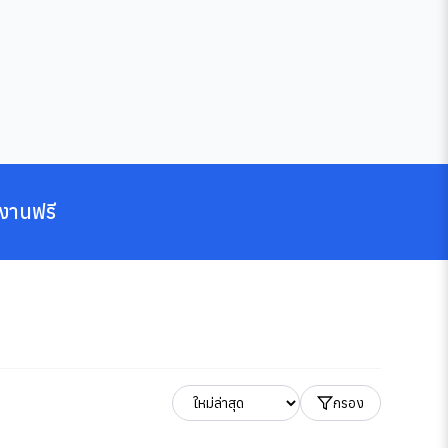
งานฟรี
กรอง