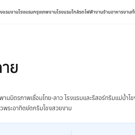
รงแรม
งานโรงแรมกรุงเทพ
งานโรงแรมใกล้รถไฟฟ้า
งานร้านอาหาร
งานทั
คาย
สะพานมิตรภาพเชื่อมไทย-ลาว โรงแรมและรีสอร์ทริมแม่น้ำโ
 วิวพระอาทิตย์ตกริมโขงสวยงาม