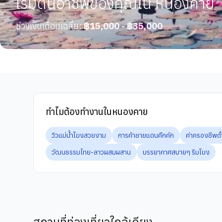
เริ่มต้นอาชีพของคุณใน หนองคาย
ช่วงเงินเดือนเฉลี่ย:
฿15,000 - ฿35,000
ทำไมต้องทำงานในหนองคาย
วิวแม่น้ำโขงสวยงาม
การค้าชายแดนคึกคัก
ค่าครองชีพต่
วัฒนธรรมไทย-ลาวผสมผสาน
บรรยากาศสบายๆ ริมโขง