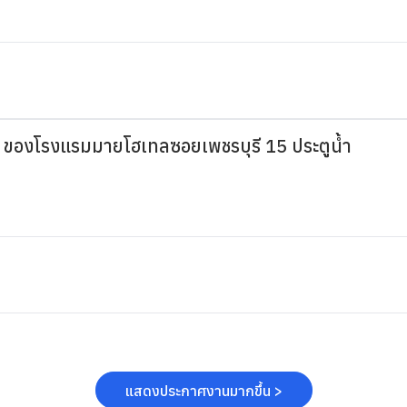
 ของโรงแรมมายโฮเทลซอยเพชรบุรี 15 ประตูน้ำ
แสดงประกาศงานมากขึ้น >