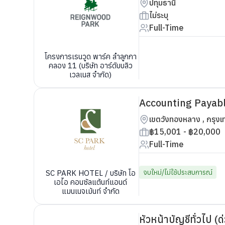
ปทุมธานี
ไม่ระบุ
Full-Time
โครงการเรนวูด พาร์ค ลำลูกกา
คลอง 11 (บริษัท อาร์ดับบลิว
เวลเนส จำกัด)
Accounting Payab
เขตวังทองหลาง , กรุง
฿15,001 - ฿20,000
Full-Time
จบใหม่/ไม่ใช้ประสบการณ์
SC PARK HOTEL / บริษัท โอ
เอไอ คอนซัลแต้นท์แอนด์
แมนเนจเม้นท์ จำกัด
หัวหน้าบัญชีทั่วไป (