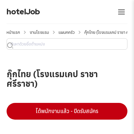
hotelJob
หน้าแรก
งานโรงแรม
แผนกครัว
กุ๊กไทย (โรงแรมเคป ราชา ศรีร
กุ๊กไทย (โรงแรมเคป ราชา
ศรีราชา)
ได้พนักงานแล้ว - ปิดรับสมัคร