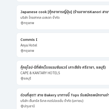
Japanese cook [กุ๊กอาหารญี่ปุ่น] (ร้านอาหารKanori ส
บริษัท ไทยสากล เอสเตท จำกัด
กรุงเทพ
Commis I
Anya Hotel
กรุงเทพ
กุ๊กยุโรป-มีที่พัก(โรงแรมซัมแวร์ เกาะสีชัง ศรีราชา, ชลบุรี)
CAPE & KANTARY HOTELS
ชลบุรี
ด่วนที่สุด!!! สาย Bakery มาทางนี้ Tops รับสมัครพนักงานจ
บริษัท เซ็นทรัล รีเทล คอร์ปอเรชั่น จำกัด (มหาชน)
ปทุมธานี