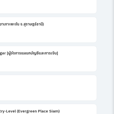
เกาะพะงัน จ.สุราษฎร์ธานี)
r [ผู้จัดการแผนกบัญชีและการเงิน]
try-Level (Evergreen Place Siam)