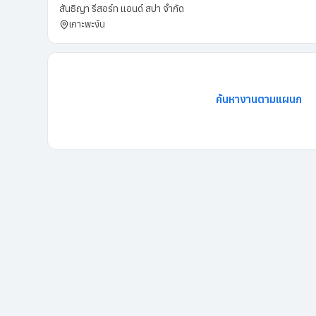
สันธิญา รีสอร์ท แอนด์ สปา จำกัด
เกาะพะงัน
ค้นหางานตามแผนก