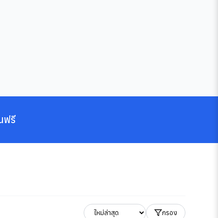
นฟรี
กรอง