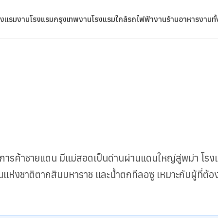
รงแรม
งานโรงแรมกรุงเทพ
งานโรงแรมใกล้รถไฟฟ้า
งานร้านอาหาร
งานทั
และการค้าชายแดน มีแม่สอดเป็นด่านผ่านแดนใหญ่สู่พม่า โรง
านแห่งชาติตากสินมหาราช และน้ำตกทีลอซู เหมาะกับผู้ที่