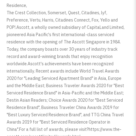
Residence,
The Crest Collection, Somerset, Quest, Citadines, lyf,
Preference, Vertu, Harris, Citadines Connect, Fox, Yello and
POP!.Ascott, a wholly owned subsidiary of CapitaLand Limited,
pioneered Asia Pacific's first international-class serviced
residence with the opening of The Ascott Singapore in 1984.
Today, the company boasts over 30 years of industry track
record and award-winning brands that enjoy recognition
worldwide.Ascott's achievements have been recognized
internationally. Recent awards include World Travel Awards
2020 for "Leading Serviced Apartment Brand" in Asia, Europe
and the Middle East; Business Traveler Awards 2020 for "Best
Serviced Residence Brand" in Asia-Pacific and the Middle East;
Destin Asian Readers; Choice Awards 2020 for "Best Serviced
Residence Brand", Business Traveler China Awards 2019 for
"Best Luxury Serviced Residence Brand", and TTG China Travel
Awards 2019 for "Best Serviced Residence Operator in
China".For a full list of awards, please visit?https://www.the-