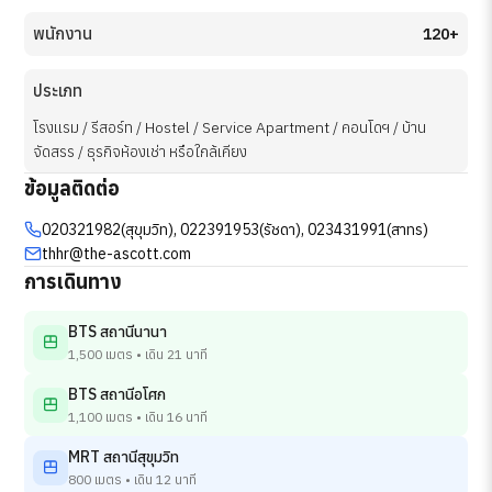
พนักงาน
120+
ประเภท
โรงแรม / รีสอร์ท / Hostel / Service Apartment / คอนโดฯ / บ้าน
จัดสรร / ธุรกิจห้องเช่า หรือใกล้เคียง
ข้อมูลติดต่อ
020321982(สุขุมวิท), 022391953(รัชดา), 023431991(สาทร)
thhr@the-ascott.com
การเดินทาง
BTS สถานีนานา
1,500 เมตร • เดิน 21 นาที
BTS สถานีอโศก
1,100 เมตร • เดิน 16 นาที
MRT สถานีสุขุมวิท
800 เมตร • เดิน 12 นาที