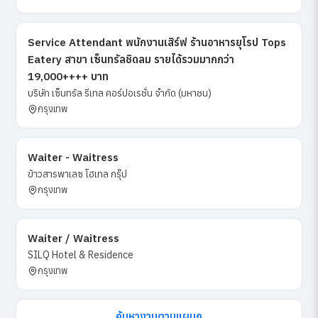
Service Attendant พนักงานเสิร์ฟ ร้านอาหารยุโรป Tops
Eatery สาขา เซ็นทรัลชิดลม รายได้รวมมากกว่า
19,000++++ บาท
บริษัท เซ็นทรัล รีเทล คอร์ปอเรชั่น จำกัด (มหาชน)
กรุงเทพ
Waiter - Waitress
ข้าวสารพาเลซ โฮเทล กรุ๊ป
กรุงเทพ
Waiter / Waitress
SILQ Hotel & Residence
กรุงเทพ
ค้นหางานตามแผนก