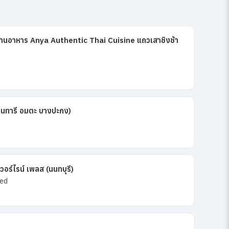
ร้านอาหาร Anya Authentic Thai Cuisine แถวเสาชิงช้า
คนทารี อมตะ บางปะกง)
อร์ไรน์ เพลส (นนทบุรี)
ted