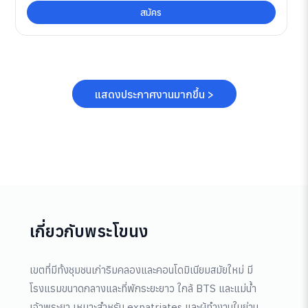
สมัคร
แสดงประกาศงานมากขึ้น >
เกี่ยวกับพระโขนง
เขตที่มีทั้งชุมชนเก่าริมคลองและคอนโดมิเนียมสมัยใหม่ มี
โรงแรมขนาดกลางและที่พักระยะยาว ใกล้ BTS และแม่น้ำ
เจ้าพระยา เหมาะสำหรับ expatriates และผู้ทำงานในย่าน