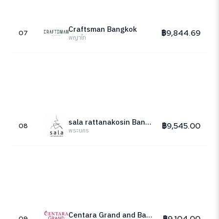
Craftsman Bangkok
฿9,844.69
07
พญาไท
sala rattanakosin Bangkok
฿9,545.00
08
พระนคร
Centara Grand and Bangkok Convention Centre at CentralWorld
฿9,104.00
09