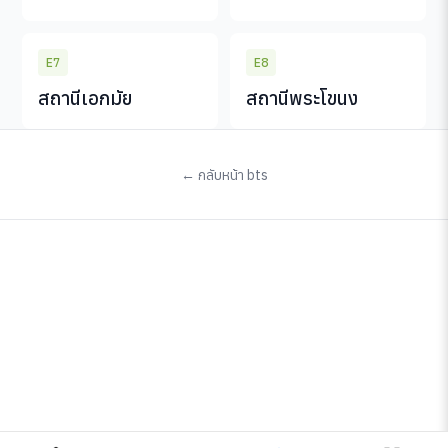
E7
E8
สถานีเอกมัย
สถานีพระโขนง
← กลับหน้า bts