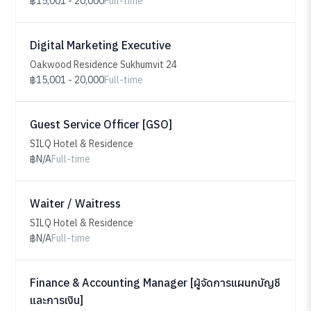
฿15,001 - 20,000
Full-time
Digital Marketing Executive
Oakwood Residence Sukhumvit 24
฿15,001 - 20,000
Full-time
Guest Service Officer [GSO]
SILQ Hotel & Residence
฿N/A
Full-time
Waiter / Waitress
SILQ Hotel & Residence
฿N/A
Full-time
Finance & Accounting Manager [ผู้จัดการแผนกบัญชี
และการเงิน]