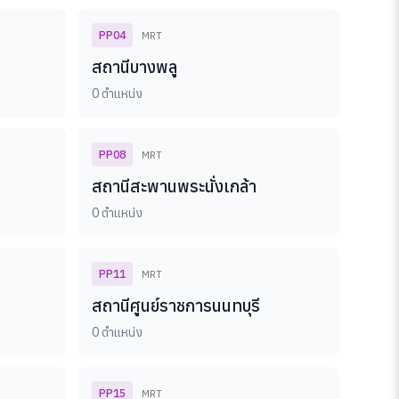
PP04
MRT
สถานีบางพลู
0 ตำแหน่ง
PP08
MRT
สถานีสะพานพระนั่งเกล้า
0 ตำแหน่ง
PP11
MRT
สถานีศูนย์ราชการนนทบุรี
0 ตำแหน่ง
PP15
MRT