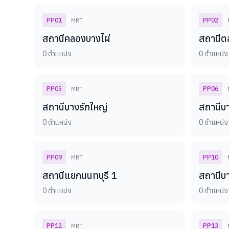
PP01
PP02
MRT
สถานีคลองบางไผ่
สถานีต
0 ตำแหน่ง
0 ตำแหน่ง
PP05
PP06
MRT
สถานีบางรักใหญ่
สถานีบา
0 ตำแหน่ง
0 ตำแหน่ง
PP09
PP10
MRT
สถานีแยกนนทบุรี 1
สถานีบ
0 ตำแหน่ง
0 ตำแหน่ง
PP12
PP13
MRT