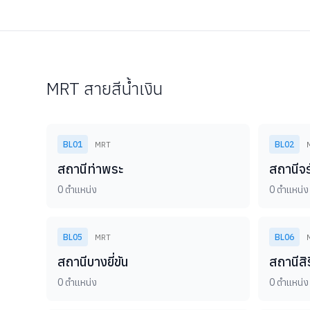
MRT สายสีน้ำเงิน
BL01
BL02
MRT
สถานีท่าพระ
สถานีจ
0 ตำแหน่ง
0 ตำแหน่ง
BL05
BL06
MRT
สถานีบางยี่ขัน
สถานีสิ
0 ตำแหน่ง
0 ตำแหน่ง