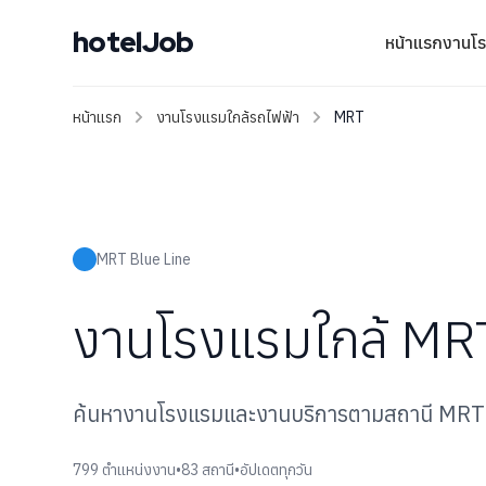
hotelJob
หน้าแรก
งานโ
หน้าแรก
งานโรงแรมใกล้รถไฟฟ้า
MRT
MRT Blue Line
งานโรงแรมใกล้ MR
ค้นหางานโรงแรมและงานบริการตามสถานี MRT ค
799 ตำแหน่งงาน
•
83 สถานี
•
อัปเดตทุกวัน