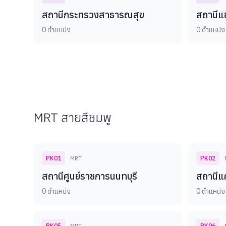
สถานีกระทรวงสาธารณสุข
สถานีแ
0 ตำแหน่ง
0 ตำแหน่ง
MRT สายสีชมพู
PK01
PK02
MRT
สถานีศูนย์ราชการนนทบุรี
สถานีแ
0 ตำแหน่ง
0 ตำแหน่ง
PK05
PK06