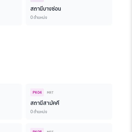
สถานีบางซ่อน
0 ตำแหน่ง
PK04
MRT
สถานีสามัคคี
0 ตำแหน่ง
PK08