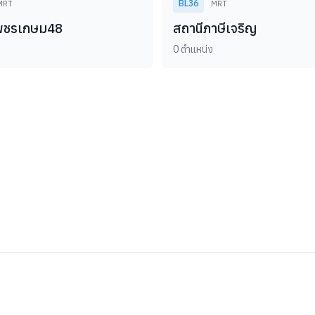
BL36
MRT
MRT
พชรเกษม48
สถานีภาษีเจริญ
0 ตำแหน่ง