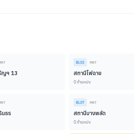
BL03
MRT
MRT
รัญฯ 13
สถานีไฟฉาย
0 ตำแหน่ง
BL07
MRT
MRT
รินธร
สถานีบางพลัด
0 ตำแหน่ง