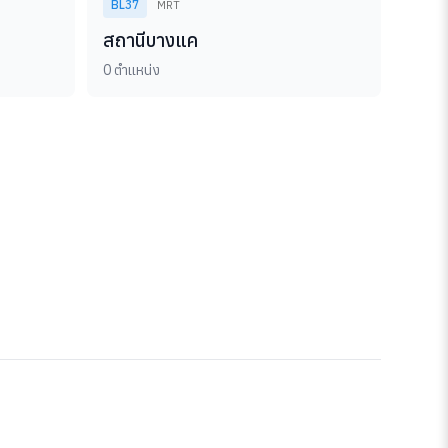
BL37
MRT
สถานีบางแค
0 ตำแหน่ง