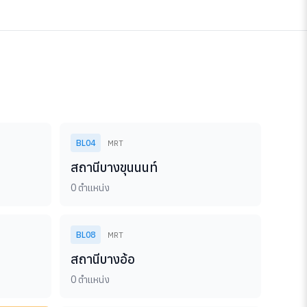
BL04
MRT
สถานีบางขุนนนท์
0 ตำแหน่ง
BL08
MRT
สถานีบางอ้อ
0 ตำแหน่ง