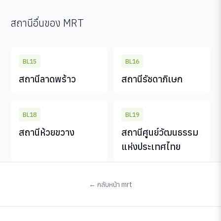
สถานีอื่นของ MRT
BL15
BL16
สถานีลาดพร้าว
สถานีรัชดาภิเษก
BL18
BL19
สถานีห้วยขวาง
สถานีศูนย์วัฒนธรรม
แห่งประเทศไทย
← กลับหน้า mrt