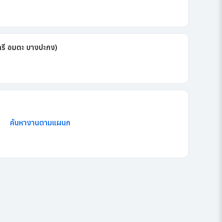
รี อมตะ บางปะกง)
ค้นหางานตามแผนก