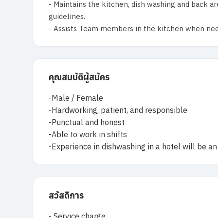
- Maintains the kitchen, dish washing and back ar
guidelines.
- Assists Team members in the kitchen when need
คุณสมบัติผู้สมัคร
-Male / Female
-Hardworking, patient, and responsible
-Punctual and honest
-Able to work in shifts
-Experience in dishwashing in a hotel will be a
สวัสดิการ
- Service charge