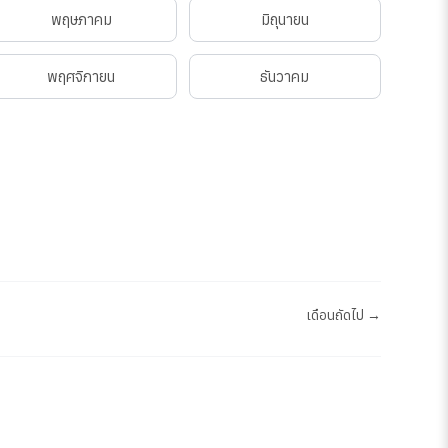
พฤษภาคม
มิถุนายน
พฤศจิกายน
ธันวาคม
เดือนถัดไป →