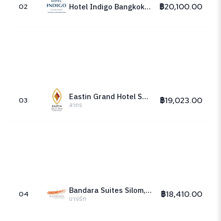
฿20,100.00
Hotel Indigo Bangkok Wireless Road, an IHG Hotel
02
Eastin Grand Hotel Sathorn Bangkok
฿19,023.00
03
สาทร
Bandara Suites Silom, Bangkok
฿18,410.00
04
บางรัก