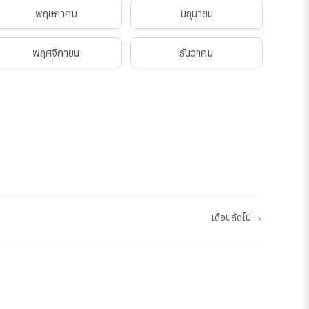
พฤษภาคม
มิถุนายน
พฤศจิกายน
ธันวาคม
เดือนถัดไป →