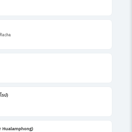
 Racha
ุโรป)
er Hualamphong)