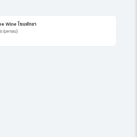
e Wine โซนพัทยา
กัด (มหาชน)