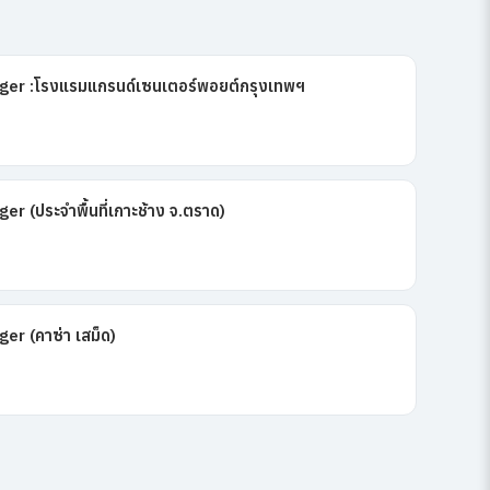
er :โรงแรมแกรนด์เซนเตอร์พอยต์กรุงเทพฯ
 (ประจำพื้นที่เกาะช้าง จ.ตราด)
r (คาซ่า เสม็ด)